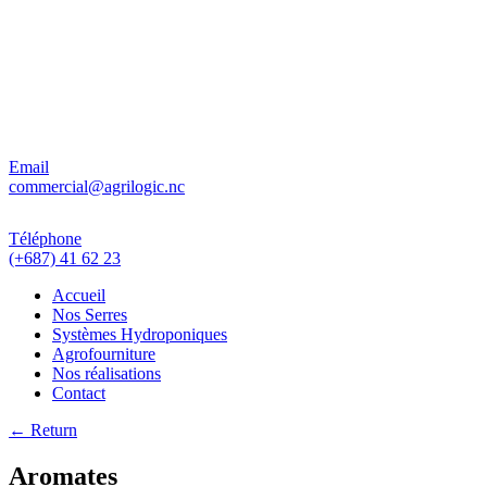
Email
commercial@agrilogic.nc
Téléphone
(+687) 41 62 23
Accueil
Nos Serres
Systèmes Hydroponiques
Agrofourniture
Nos réalisations
Contact
← Return
Aromates